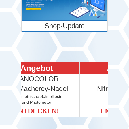
s LGC
Shop-Update
Solst
Angebot
NANOCOLOR
von Macherey-Nagel
Ni
photometrische Schnellteste
und Photometer
ENTDECKEN!