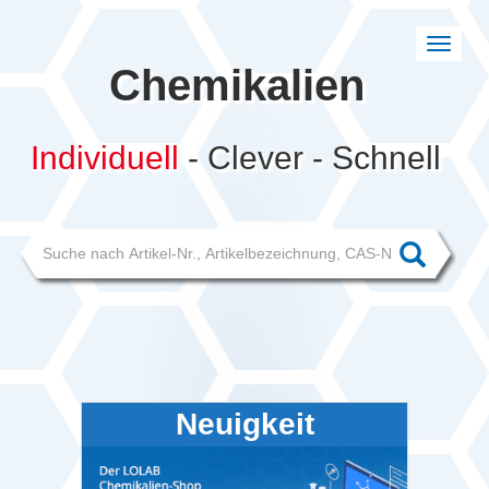
Navigat
umscha
Chemikalien
d
Individuell
- Clever - Schnell
Neuigkeit